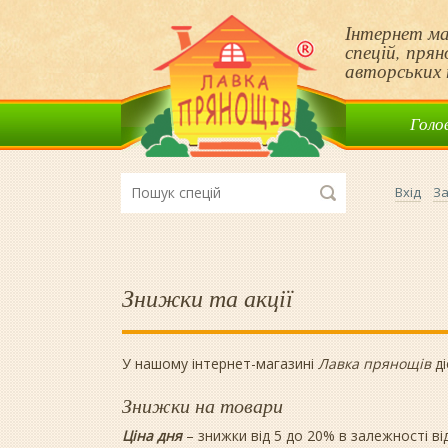
Інтернет ма
спецій, пря
авторських 
Голо
Вхід
За
Знижки та акції
У нашому інтернет-магазині
Лавка прянощів
д
Знижки на товари
Ціна дня
– знижки від 5 до 20% в залежності ві