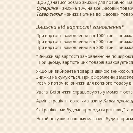
Щоб дізнатися розмір знижки для потрібної Вам
Суперціна
– знижка 10% на все фасовки товару
Товар тижня
– знижка 5% на всі фасовки товар
Знижки від вартості замовлення*
При вартості замовлення від 1000 грн. – знижк
При вартості замовлення від 2000 грн. – знижк
При вартості замовлення від 3000 грн. – знижк
*Знижки від вартості замовлення не поширюютьс
При цьому, вартість цих товарів враховується 
Якщо Ви вибираєте товар із діючою знижкою, т
Знижки не сумуються. При оформленні замовле
Розмір поточної знижки для кожного товару в
Увага! Всі знижки спрацьовують у момент ос
Адміністрація інтернет-магазину
Лавка прянощ
Як і раніше, ми будемо проводити різні акції, 
Нехай покупки в нашому магазині будуть приємн