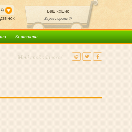
29
Ваш кошик
дзвінок
Зараз порожній
ини
Контакти
Мені сподобалося! —