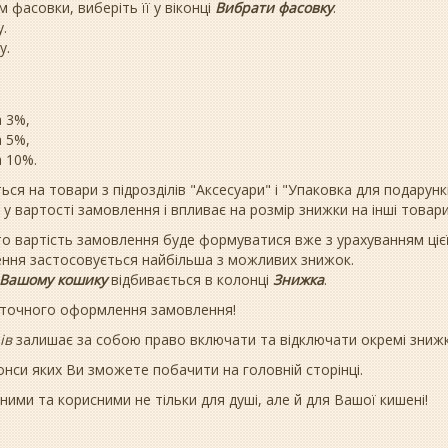
 фасовки, виберіть її у віконці
Вибрати фасовку
.
.
у.
а 3%,
а 5%,
а 10%.
я на товари з підрозділів "Аксесуари" і "Упаковка для подарункі
у вартості замовлення і впливає на розмір знижки на інші товари
о вартість замовлення буде формуватися вже з урахуванням цієї
ння застосовується найбільша з можливих знижок.
Вашому кошику
відбивається в колонці
Знижка
.
таточного оформлення замовлення!
ів
залишає за собою право включати та відключати окремі знижки
анонси яких Ви зможете побачити на головній сторінці.
ими та корисними не тільки для душі, але й для Вашої кишені!