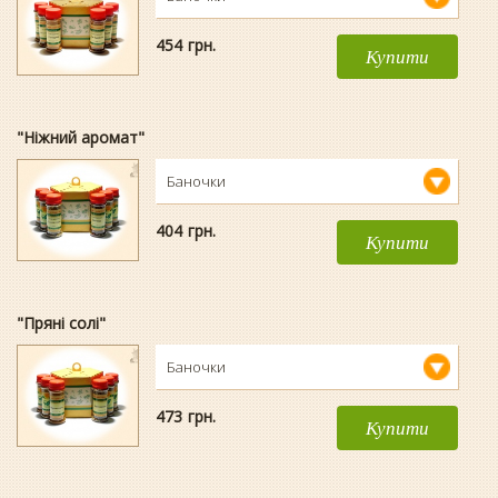
454
гpн.
Купити
"Ніжний аромат"
Баночки
404
гpн.
Купити
"Пряні солі"
Баночки
473
гpн.
Купити