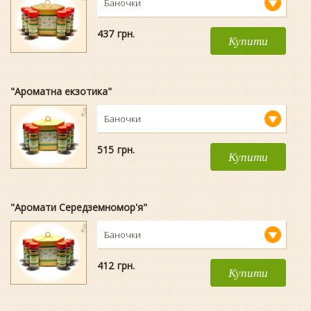
Баночки
437
гpн.
Купити
"Ароматна екзотика"
Баночки
515
гpн.
Купити
"Аромати Середземномор'я"
Баночки
412
гpн.
Купити