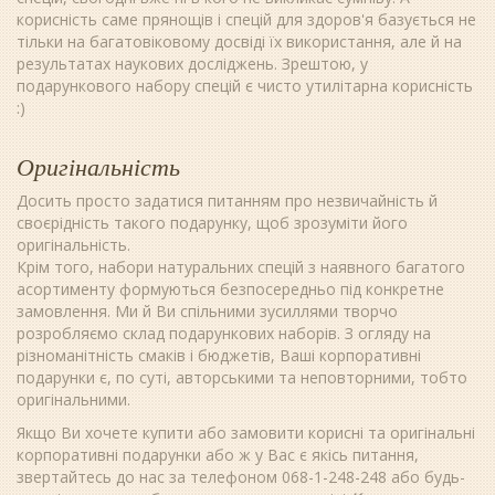
корисність саме прянощів і спецій для здоров'я базується не
тільки на багатовіковому досвіді їх використання, але й на
результатах наукових досліджень. Зрештою, у
подарункового набору спецій є чисто утилітарна корисність
:)
Оригінальність
Досить просто задатися питанням про незвичайність й
своєрідність такого подарунку, щоб зрозуміти його
оригінальність.
Крім того, набори натуральних спецій з наявного багатого
асортименту формуються безпосередньо під конкретне
замовлення. Ми й Ви спільними зусиллями творчо
розробляємо склад подарункових наборів. З огляду на
різноманітність смаків і бюджетів, Ваші корпоративні
подарунки є, по суті, авторськими та неповторними, тобто
оригінальними.
Якщо Ви хочете купити або замовити корисні та оригінальні
корпоративні подарунки або ж у Вас є якісь питання,
звертайтесь до нас за телефоном 068-1-248-248 або будь-