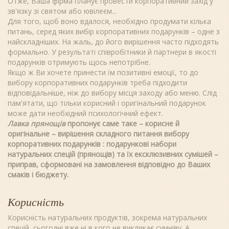
Отже, Ваша фірма планує провести корпоративний захід у
зв'язку зі святом або ювілеєм...
Для того, щоб воно вдалося, необхідно продумати кілька
питань, серед яких вибір корпоративних подарунків – одне з
найскладніших. На жаль, до його вирішення часто підходять
формально. У результаті співробітники й партнери в якості
подарунків отримують щось непотрібне.
Якщо ж Ви хочете принести їм позитивні емоції, то до
вибору корпоративних подарунків треба підходити
відповідальніше, ніж до вибору місця заходу або меню. Слід
пам'ятати, що тільки корисний і оригінальний подарунок
може дати необхідний психологічний ефект.
Лавка прянощів
пропонує саме таке – корисне й
оригінальне – вирішення складного питання вибору
корпоративних подарунків : подарункові набори
натуральних спецій (прянощів) та їх ексклюзивних сумішей –
приправ, сформовані на замовлення відповідно до Ваших
смаків і бюджету.
Корисність
Корисність натуральних продуктів, зокрема натуральних
спецій, сьогодні вже ні в кого не викликає сумніву. А