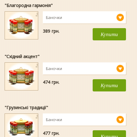
"Благородна гармонія"
Баночки
389
гpн.
Купити
"Східний акцент"
Баночки
474
гpн.
Купити
"Грузинські традиції"
Баночки
477
гpн.
Купити