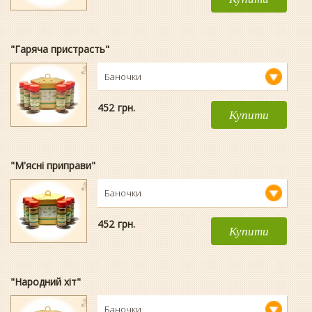
"Гаряча пристрасть"
Баночки
452
гpн.
Купити
"М'ясні приправи"
Баночки
452
гpн.
Купити
"Народний хіт"
Баночки