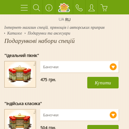
UA
RU
Інтернет-магазин спецій, прянощів і авторських приправ
Каталог
Подарунки та аксесуари
Подарункові набори спецій
"Ідеальний пікнік"
Баночки
475
гpн.
Купити
"Індійська класика"
Баночки
504
гpн.