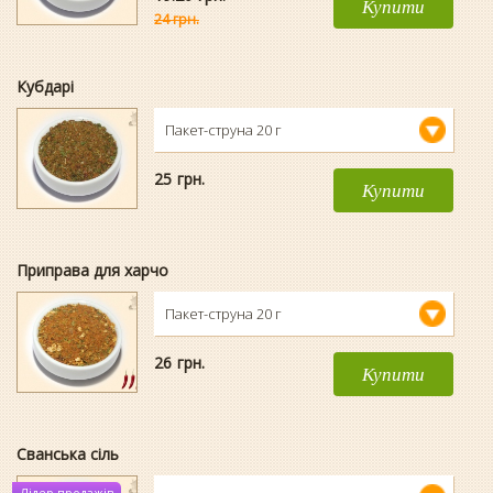
Купити
24 грн.
Кубдарі
Пакет-струна 20 г
25
гpн.
Купити
Приправа для харчо
Пакет-струна 20 г
26
гpн.
Купити
Сванська сіль
Лідер продажів