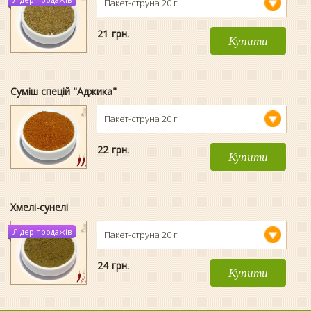
Пакет-струна 20 г
21
гpн.
Купити
Суміш спецій "Аджика"
Пакет-струна 20 г
22
гpн.
Купити
Хмелі-сунелі
Лідер продажів
Пакет-струна 20 г
24
гpн.
Купити