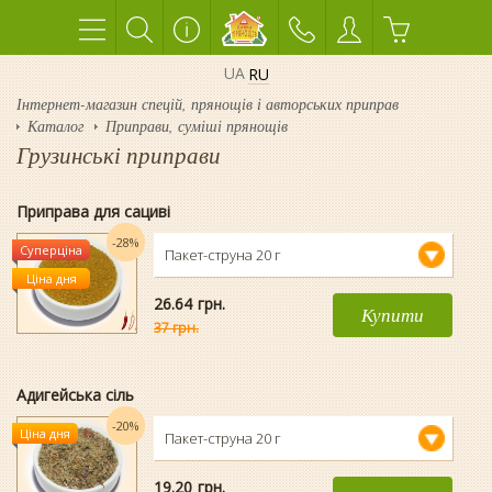
UA
RU
Інтернет-магазин спецій, прянощів і авторських приправ
Каталог
Приправи, суміші прянощів
Грузинські приправи
Приправа для сациві
-28%
Суперціна
Пакет-струна 20 г
Ціна дня
26.64
гpн.
Купити
37 грн.
Адигейська сіль
-20%
Ціна дня
Пакет-струна 20 г
19.20
гpн.