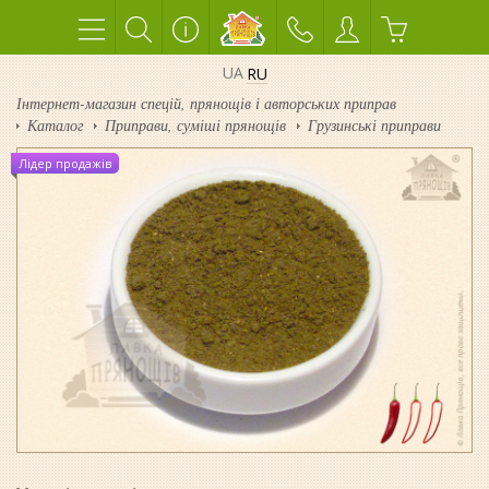
UA
RU
Інтернет-магазин спецій, прянощів і авторських приправ
Каталог
Приправи, суміші прянощів
Грузинські приправи
Лідер продажів