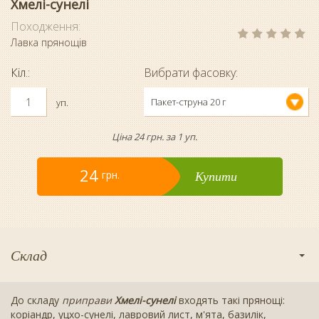
Хмелі-сунелі
Походження:
Лавка прянощів
Кіл.:
Вибрати фасовку:
Пакет-струна 20 г
уп.
Ціна 24 грн. за 1 уп.
24
Купити
грн.
Склад
До складу
приправи
Хмелі-сунелі
входять такі прянощі:
коріандр, уцхо-сунелі, лавровий лист, м'ята, базилік,