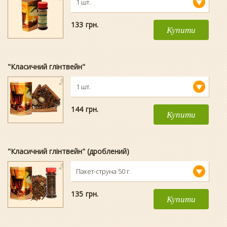
1 шт.
133
гpн.
Купити
"Класичний глінтвейн"
1 шт.
144
гpн.
Купити
"Класичний глінтвейн" (дроблений)
Пакет-струна 50 г
135
гpн.
Купити