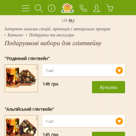
UA
RU
Інтернет-магазин спецій, прянощів і авторських приправ
Каталог
Подарунки та аксесуари
Подарункові набори для глінтвейну
"Різдвяний глінтвейн"
1 шт.
149
гpн.
Купити
"Альпійський глінтвейн"
1 шт.
145
гpн.