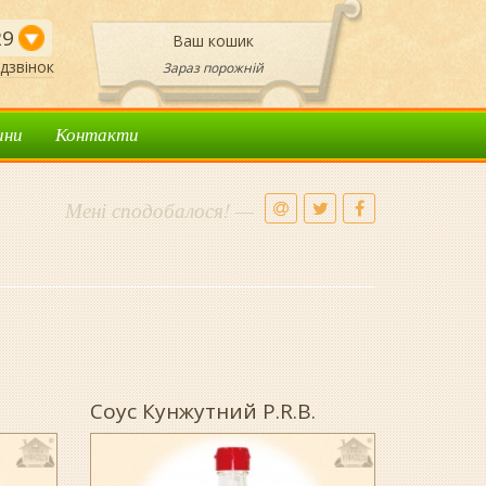
29
Ваш кошик
дзвінок
Зараз порожній
ини
Контакти
Мені сподобалося! —
Соус Кунжутний P.R.B.