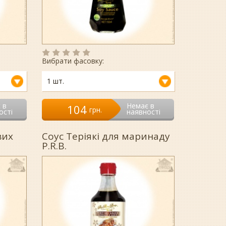
Вибрати фасовку:
1 шт.
 в
Немає в
104
гpн.
ості
наявності
вих
Соус Теріякі для маринаду
P.R.B.