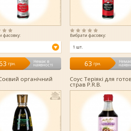
и фасовку:
Вибрати фасовку:
1 шт.
Немає в
Немає
63
63
гpн.
гpн.
наявності
наявн
Соєвий органічний
Соус Теріякі для гото
страв P.R.B.