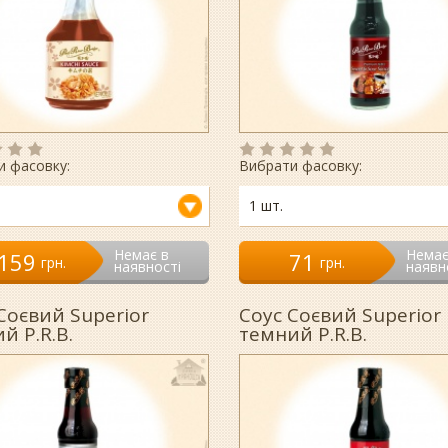
и фасовку:
Вибрати фасовку:
1 шт.
Немає в
Немає
159
71
гpн.
гpн.
наявності
наявн
Соєвий Superior
Соус Соєвий Superior
ий P.R.B.
темний P.R.B.