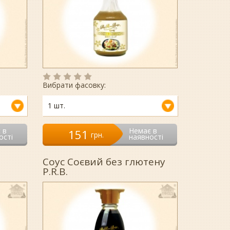
Вибрати фасовку:
1 шт.
 в
Немає в
151
гpн.
ості
наявності
Соус Соєвий без глютену
P.R.B.