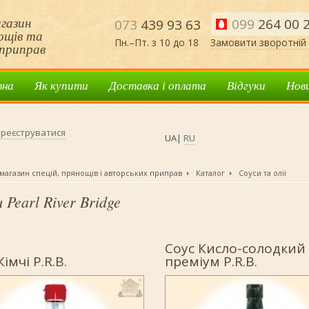
газин
099
264 00 
073
439 93 63
нощів та
Пн.–Пт. з 10 до 18
Замовити зворотній 
приправ
вна
Як купити
Доставка і оплата
Відгуки
Нов
реєструватися
UA
|
RU
магазин спецій, прянощів і авторських приправ
Каталог
Соуси та олії
 Pearl River Bridge
Соус Кисло-солодкий
імчі P.R.B.
преміум P.R.B.