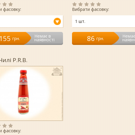
и фасовку:
Вибрати фасовку:
1 шт.
Немає в
Немає
155
86
гpн.
гpн.
наявності
наявн
Чилі P.R.B.
и фасовку: