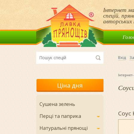
Інтернет ма
спецій, пря
авторських 
Голо
Вхід
За
Інтернет-
Ціна дня
Соуси
Сушена зелень
Соус К
Перці та паприка
Натуральні прянощі