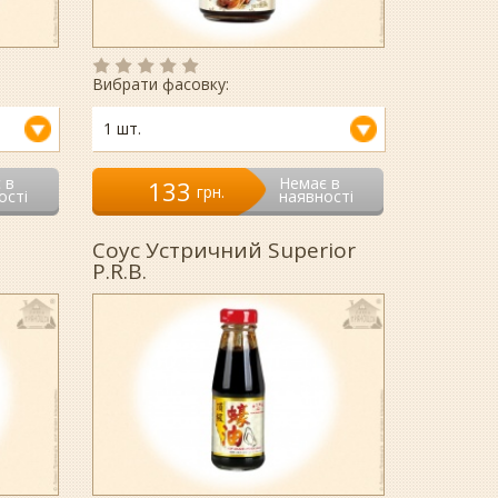
Вибрати фасовку:
1 шт.
 в
Немає в
133
гpн.
ості
наявності
Соус Устричний Superior
P.R.B.