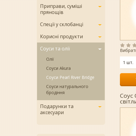
Приправи, суміші
прянощів
Спеції у склобанці
Корисні продукти
Соуси та олії
Вибрат
Олії
1 шт.
Соуси Akura
Соуси Pearl River Bridge
Соуси натурального
бродіння
Соус 
світл
Подарунки та
аксесуари