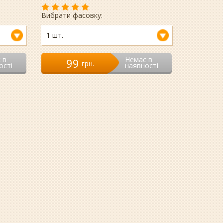
Вибрати фасовку:
1 шт.
 в
Немає в
99
гpн.
ості
наявності