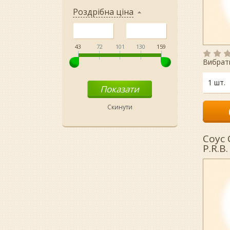
Роздрібна ціна
43
72
101
130
159
Вибрат
1 шт.
Соус 
P.R.B.