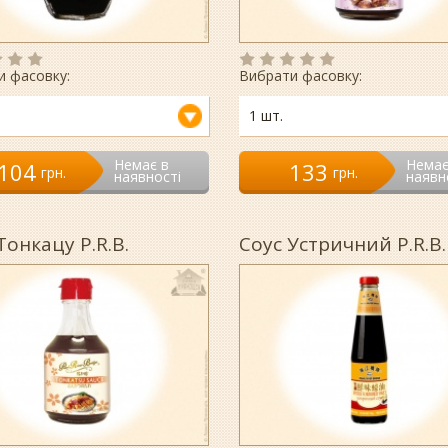
и фасовку:
Вибрати фасовку:
1 шт.
Немає в
Немає
104
133
гpн.
гpн.
наявності
наявн
Тонкацу P.R.B.
Соус Устричний P.R.B.