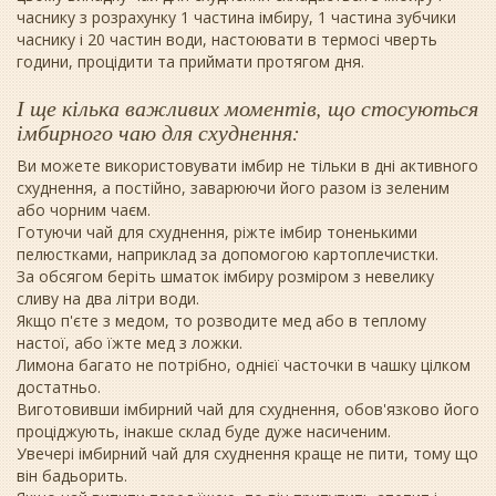
часнику з розрахунку 1 частина імбиру, 1 частина зубчики
часнику і 20 частин води, настоювати в термосі чверть
години, процідити та приймати протягом дня.
І ще кілька важливих моментів, що стосуються
імбирного чаю для схуднення:
Ви можете використовувати імбир не тільки в дні активного
схуднення, а постійно, заварюючи його разом із зеленим
або чорним чаєм.
Готуючи чай для схуднення, ріжте імбир тоненькими
пелюстками, наприклад за допомогою картоплечистки.
За обсягом беріть шматок імбиру розміром з невелику
сливу на два літри води.
Якщо п'єте з медом, то розводите мед або в теплому
настої, або їжте мед з ложки.
Лимона багато не потрібно, однієї часточки в чашку цілком
достатньо.
Виготовивши імбирний чай для схуднення, обов'язково його
проціджують, інакше склад буде дуже насиченим.
Увечері імбирний чай для схуднення краще не пити, тому що
він бадьорить.