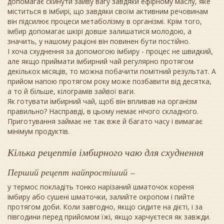
допомагає скинути зайву вагу завдяки ефірному маслу, яке
міститься в імбирі, що завдяки своїм активним речовинам
він підсилює процеси метаболізму в організмі. Крім того,
імбир допомагає шкірі довше залишатися молодою, а
значить, у нашому раціоні він повинен бути постійно.
І хоча схуднення за допомогою імбиру - процес не швидкий,
але якщо приймати імбирний чай регулярно протягом
декількох місяців, то можна побачити помітний результат. А
прийом напою протягом року може позбавити від десятка,
а то й більше, кілограмів зайвої ваги.
Як готувати імбирний чай, щоб він впливав на організм
правильно? Насправді, в цьому немає нічого складного.
Приготування займає не так вже й багато часу і вимагає
мінімум продуктів.
Кілька рецептів імбирного чаю для схуднення
Перший рецепт найпростіший –
у термос покладіть тонко нарізаний шматочок кореня
імбиру або сушені шматочки, залийте окропом і пийте
протягом доби. Коли завгодно, якщо сидите на дієті, і за
півгодини перед прийомом їжі, якщо харчуєтеся як завжди.