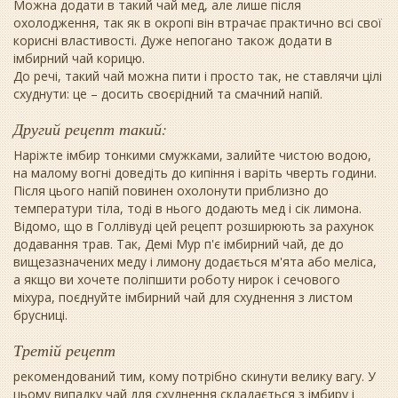
Можна додати в такий чай мед, але лише після
охолодження, так як в окропі він втрачає практично всі свої
корисні властивості. Дуже непогано також додати в
імбирний чай корицю.
До речі, такий чай можна пити і просто так, не ставлячи цілі
схуднути: це – досить своєрідний та смачний напій.
Другий рецепт такий:
Наріжте імбир тонкими смужками, залийте чистою водою,
на малому вогні доведіть до кипіння і варіть чверть години.
Після цього напій повинен охолонути приблизно до
температури тіла, тоді в нього додають мед і сік лимона.
Відомо, що в Голлівуді цей рецепт розширюють за рахунок
додавання трав. Так, Демі Мур п'є імбирний чай, де до
вищезазначених меду і лимону додається м'ята або меліса,
а якщо ви хочете поліпшити роботу нирок і сечового
міхура, поєднуйте імбирний чай для схуднення з листом
брусниці.
Третій рецепт
рекомендований тим, кому потрібно скинути велику вагу. У
цьому випадку чай для схуднення складається з імбиру і