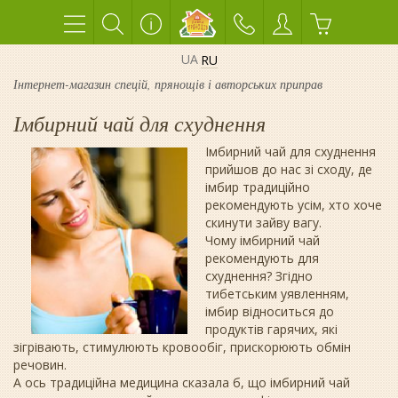
UA
RU
Інтернет-магазин спецій, прянощів і авторських приправ
Імбирний чай для схуднення
Імбирний чай для схуднення
прийшов до нас зі сходу, де
імбир традиційно
рекомендують усім, хто хоче
скинути зайву вагу.
Чому імбирний чай
рекомендують для
схуднення? Згідно
тибетським уявленням,
імбир відноситься до
продуктів гарячих, які
зігрівають, стимулюють кровообіг, прискорюють обмін
речовин.
А ось традиційна медицина сказала б, що імбирний чай