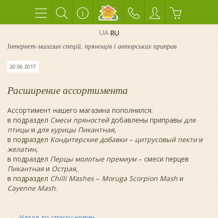
UA
RU
Інтернет-магазин спецій, прянощів і авторських приправ
20.06.2017
Расширение ассортимента
Ассортимент нашего магазина пополнился:
в подраздел
Смеси пряностей
добавлены приправы
для
птицы
и
для курицы Пикантная
,
в подраздел
Кондитерские добавки
–
цитрусовый пекти
и
желатин
,
в подраздел
Перцы молотые премиум
– смеси перцев
Пикантная
и
Острая
,
в подраздел
Chilli Mashes
–
Moruga Scorpion Mash
и
Cayenne Mash
.
Назад до списку новин