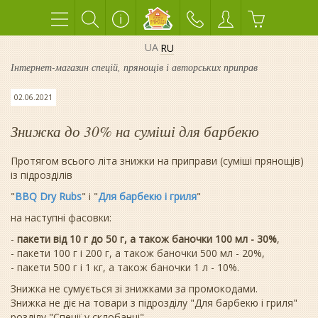
UA
RU
Інтернет-магазин спецій, прянощів і авторських приправ
02.06.2021
Знижка до 30% на суміші для барбекю
Протягом всього літа знижки на приправи (суміші прянощів)
із підрозділів
"
BBQ Dry Rubs
" і "
Для барбекю і гриля
"
на наступні фасовки:
-
пакети від 10 г до 50 г, а також баночки 100 мл - 30%
,
- пакети 100 г і 200 г, а також баночки 500 мл - 20%,
- пакети 500 г і 1 кг, а також баночки 1 л - 10%.
Знижка не сумується зі знижками за промокодами.
Знижка не діє на товари з підрозділу "Для барбекю і гриля"
розділу "Спеції у склобанці".