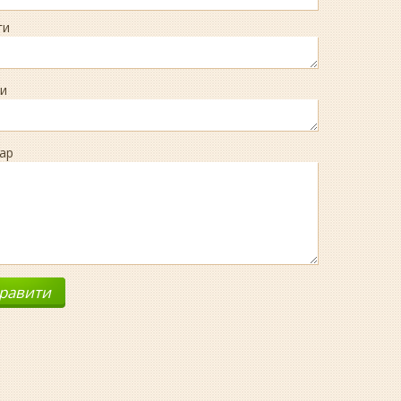
ги
и
ар