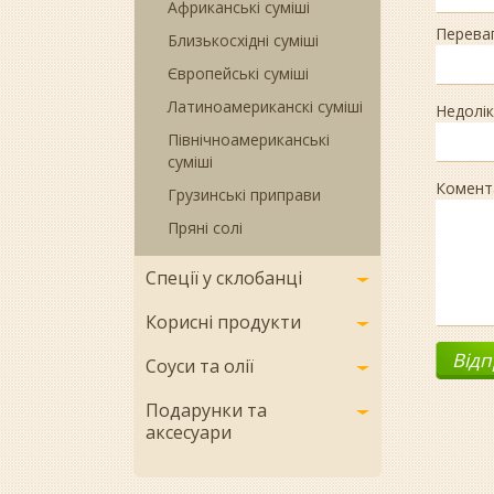
Африканські суміші
Перева
Близькосхідні суміші
Європейські суміші
Латиноамериканскі суміші
Недолік
Північноамериканські
суміші
Комент
Грузинські приправи
Пряні солі
Спеції у склобанці
Корисні продукти
Соуси та олії
Подарунки та
аксесуари