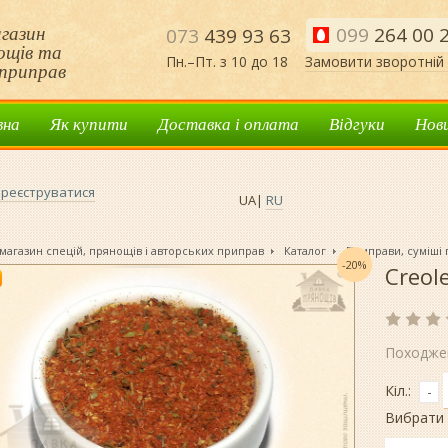
газин
099
264 00 
073
439 93 63
нощів та
Пн.–Пт. з 10 до 18
Замовити зворотній 
приправ
вна
Як купити
Доставка і оплата
Відгуки
Нов
реєструватися
UA
|
RU
магазин спецій, прянощів і авторських приправ
Каталог
Приправи, суміші
-20%
Creol
Походже
Кіл.:
-
Вибрати 