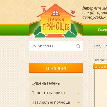
Інтернет ма
спецій, пря
авторських 
Голо
Вхід
За
Інтернет-
Ціна дня
Ціна дня
Сушена зелень
Перці та паприка
Натуральні прянощі