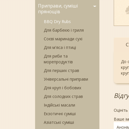
Приправи, суміші
прянощів
BBQ Dry Rubs
Для барбекю і гриля
Соєві маринади сухі
С
Для м'яса і птиці
Для риби та
До 
морепродуктів
круп
Для перших страв
круп
Універсальні приправи
Для круп і бобових
Відг
Для солодких страв
Індійські масали
Оцініть
Екзотичні суміші
Ваше ім
Азіатські суміші