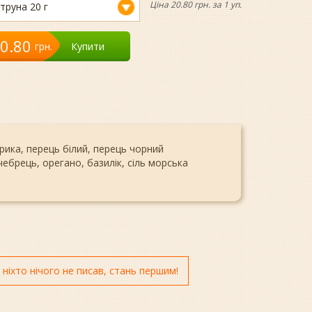
Ціна 20.80 грн. за 1 уп.
труна 20 г
0.80
грн.
Купити
прика, перець білий, перець чорний
ебрець, орегано, базилік, сіль морська
 ніхто нічого не писав, стань першим!