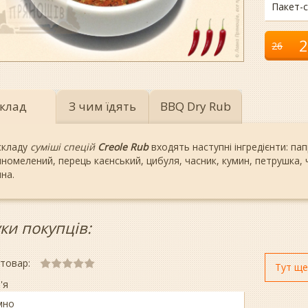
Пакет-с
2
26
клад
З чим їдять
BBQ Dry Rub
складу
суміші спецій
Creole Rub
входять наступні інгредієнти: па
номелений, перець каєнський, цибуля, часник, кумин, петрушка, ч
на.
уки покупців:
 товар:
Тут ще
'я