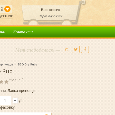
29
Ваш кошик
дзвінок
Зараз порожній
ини
Контакти
Мені сподобалося! —
 прянощів
BBQ Dry Rubs
e Rub
(відгуків - 0)
ння:
Лавка прянощів
уп.
+
фасовку: