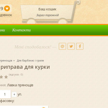
29
Ваш кошик
дзвінок
Зараз порожній
ини
Контакти
Мені сподобалося! —
 прянощів
Для барбекю і гриля
риправа для курки
(відгуків - 0)
ння:
Лавка прянощів
уп.
+
фасовку: