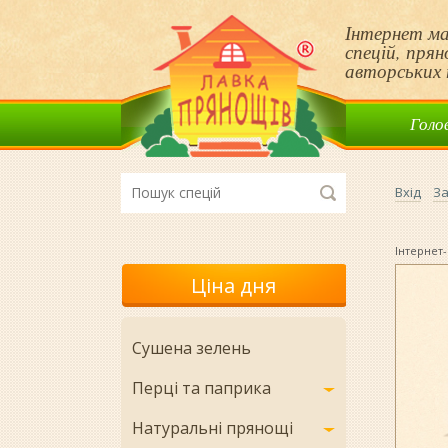
Інтернет ма
спецій, пря
авторських 
Голо
Вхід
За
Інтернет-
Ціна дня
Сушена зелень
Перці та паприка
Натуральні прянощі