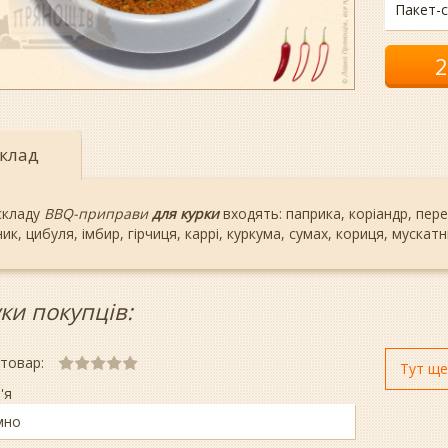
Пакет-с
клад
складу
BBQ-приправи
для курки
входять: паприка, коріандр, пере
ик, цибуля, імбир, гірчиця, каррі, куркума, сумах, кориця, мускатн
уки покупців:
 товар:
Тут ще
'я