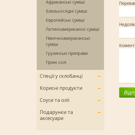
Африканські суміші
Перева
Близькосхідні суміші
Європейські суміші
Недолік
Латиноамериканскі суміші
Північноамериканські
суміші
Комент
Грузинські приправи
Пряні солі
Спеції у склобанці
Корисні продукти
Соуси та олії
Подарунки та
аксесуари