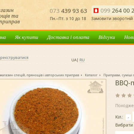
газин
099
264 00 
073
439 93 63
нощів та
Пн.–Пт. з 10 до 18
Замовити зворотній 
приправ
вна
Як купити
Доставка і оплата
Відгуки
Нов
реєструватися
UA
|
RU
магазин спецій, прянощів і авторських приправ
Каталог
Приправи, суміші
BBQ-п
Походже
Кіл.:
-
Вибрати 