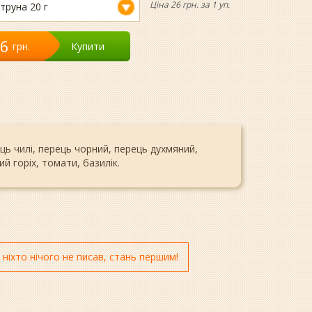
Ціна 26 грн. за 1 уп.
труна 20 г
26
грн.
Купити
ць чилі, перець чорний, перець духмяний,
ий горіх, томати, базилік.
 ніхто нічого не писав, стань першим!