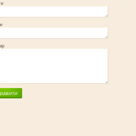
ги
и
ар