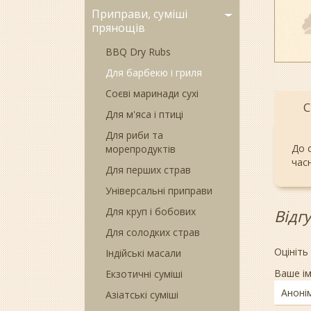
Приправи, суміші
прянощів
BBQ Dry Rubs
Для барбекю і гриля
Соєві маринади сухі
С
Для м'яса і птиці
Для риби та
До 
морепродуктів
часн
Для перших страв
Універсальні приправи
Для круп і бобових
Відг
Для солодких страв
Оцініть
Індійські масали
Ваше ім
Екзотичні суміші
Азіатські суміші