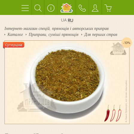
UA
RU
Інтернет-магазин спецій, прянощів і авторських приправ
Каталог
Приправи, суміші прянощів
Для перших страв
-10%
Суперціна