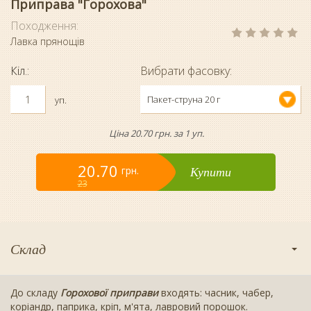
Приправа "Горохова"
Походження:
Лавка прянощів
Кіл.:
Вибрати фасовку:
Пакет-струна 20 г
уп.
Ціна 20.70 грн. за 1 уп.
20.70
Купити
грн.
23
Склад
До складу
Горохової приправи
входять: часник, чабер,
коріандр, паприка, кріп, м'ята, лавровий порошок.