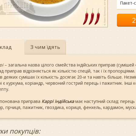
Пакет-с
клад
З чим їдять
рі
– загальна назва цілого сімейства індійських приправ (сумішей с
д приправ відрізняється як кількістю спецій, так і їх пропорціями
 в деяких сумішах їх кількість досягає 20-и та навіть більше. Н
і є куркума, коріандр, червоний гострий перець і пажитник. Інші
епту.
понована приправа
Каррі індійська
має наступний склад: перець ч
р, гірчиця, пажитник, гвоздика, кориця, фенхель, кардамон, муска
уки покупців: