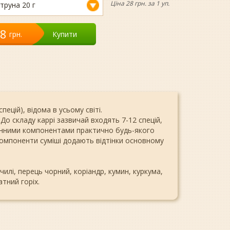
Ціна 28 грн. за 1 уп.
труна 20 г
28
грн.
Купити
пецій), відома в усьому світі.
. До складу каррі зазвичай входять 7-12 спецій,
езмінними компонентами практично будь-якого
 компоненти суміші додають відтінки основному
илі, перець чорний, коріандр, кумин, куркума,
тний горіх.