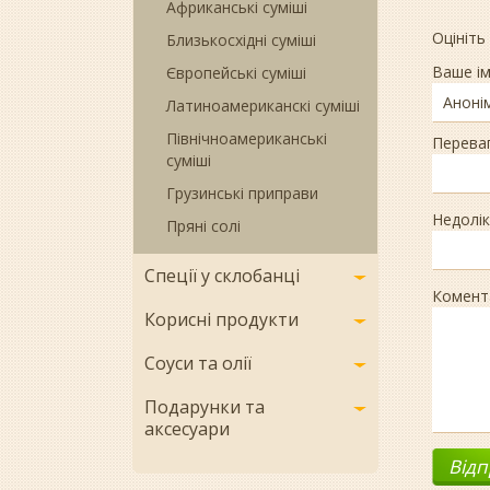
Африканські суміші
Оцініть
Близькосхідні суміші
Ваше ім
Європейські суміші
Латиноамериканскі суміші
Північноамериканські
Перева
суміші
Грузинські приправи
Недолік
Пряні солі
Спеції у склобанці
Комент
Корисні продукти
Соуси та олії
Подарунки та
аксесуари