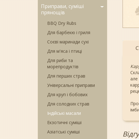
Приправи, суміші
прянощів
BBQ Dry Rubs
Для барбекю і гриля
Соєві маринади сухі
С
Для м'яса і птиці
Для риби та
Кар
морепродуктів
Скла
Для перших страв
але
карр
Універсальні приправи
рец
Для круп і бобових
Про
Для солодких страв
імби
Індійські масали
Екзотичні суміші
Азіатські суміші
Відг