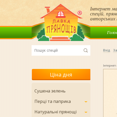
Інтернет ма
спецій, пря
авторських 
Голо
Вхід
За
Інтернет-
Ціна дня
Сушена зелень
Перці та паприка
Натуральні прянощі