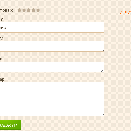
 товар:
Тут ще
'я
ги
и
ар