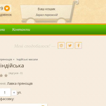
29
Ваш кошик
дзвінок
Зараз порожній
ини
Контакти
Мені сподобалося! —
 прянощів
Індійські масали
 індійська
(відгуків - 0)
ння:
Лавка прянощів
уп.
+
фасовку: