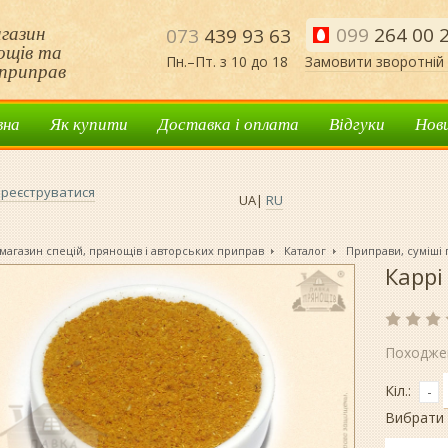
газин
099
264 00 
073
439 93 63
нощів та
Пн.–Пт. з 10 до 18
Замовити зворотній 
приправ
вна
Як купити
Доставка і оплата
Відгуки
Нов
реєструватися
UA
|
RU
магазин спецій, прянощів і авторських приправ
Каталог
Приправи, суміші
Каррі
Походже
Кіл.:
-
Вибрати 