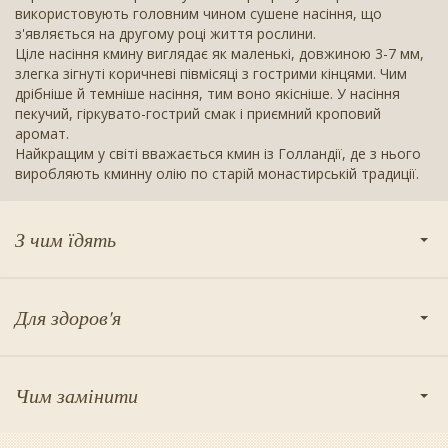
використовують головним чином сушене насіння, що
з'являється на другому році життя рослини.
Ціле насіння кмину виглядає як маленькі, довжиною 3-7 мм,
злегка зігнуті коричневі півмісяці з гострими кінцями. Чим
дрібніше й темніше насіння, тим воно якісніше. У насіння
пекучий, гіркувато-гострий смак і приємний кроповий
аромат.
Найкращим у світі вважається кмин із Голландії, де з нього
виробляють кминну олію по старій монастирській традиції.
З чим їдять
Для здоров'я
Чим замінити