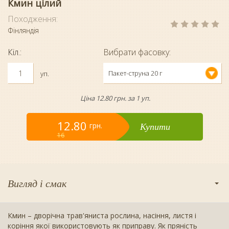
Кмин цілий
Походження:
Фінляндія
Кіл.:
Вибрати фасовку:
Пакет-струна 20 г
уп.
Ціна 12.80 грн. за 1 уп.
12.80
Купити
грн.
16
Вигляд і смак
Кмин – дворічна трав'яниста рослина, насіння, листя і
коріння якої використовують як приправу. Як пряність