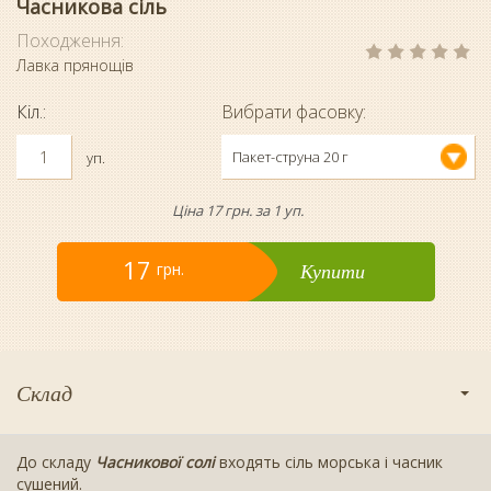
Часникова сіль
Походження:
Лавка прянощів
Кіл.:
Вибрати фасовку:
Пакет-струна 20 г
уп.
Ціна 17 грн. за 1 уп.
17
Купити
грн.
Склад
До складу
Часникової солі
входять сіль морська і часник
сушений.