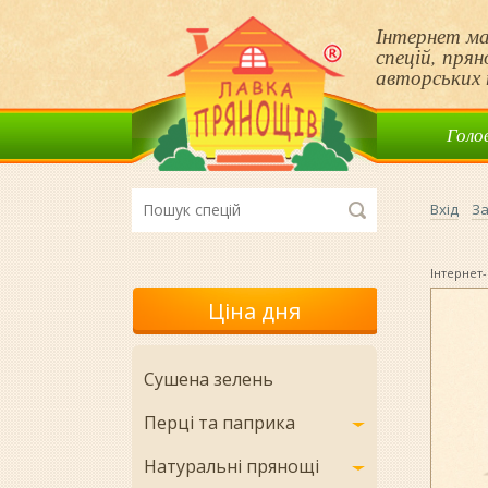
Інтернет ма
спецій, пря
авторських 
Голо
Вхід
За
Інтернет-
Ціна дня
Сушена зелень
Перці та паприка
Натуральні прянощі