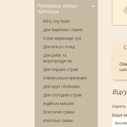
Приправи, суміші
прянощів
BBQ Dry Rubs
Для барбекю і гриля
Соєві маринади сухі
Для м'яса і птиці
С
Для риби та
морепродуктів
Сіл
Для перших страв
чаб
Універсальні приправи
Для круп і бобових
Відг
Для солодких страв
Індійські масали
Оцініть
Екзотичні суміші
Ваше ім
Азіатські суміші