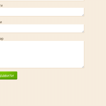
ги
и
ар