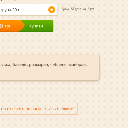
Ціна 18 грн. за 1 уп.
труна 20 г
18
грн.
Купити
рська, базилік, розмарин, чебрець, майоран,
 ніхто нічого не писав, стань першим!