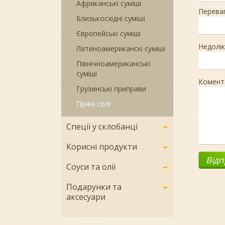
Африканські суміші
Перева
Близькосхідні суміші
Європейські суміші
Недолік
Латиноамериканскі суміші
Північноамериканські
суміші
Комент
Грузинські приправи
Пряні солі
Спеції у склобанці
Корисні продукти
Соуси та олії
Подарунки та
аксесуари