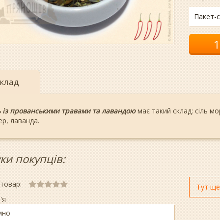
Пакет-с
клад
ь із прованськими травами та лавандою
має такий склад: сіль мо
ер, лаванда.
уки покупців:
 товар:
Тут ще
'я