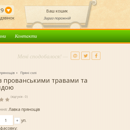
29
Ваш кошик
дзвінок
Зараз порожній
ини
Контакти
Мені сподобалося! —
 прянощів
Пряні солі
із прованськими травами та
ндою
(відгуків - 0)
ння:
Лавка прянощів
уп.
+
фасовку: