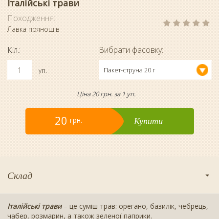
Італійські трави
Походження:
Лавка прянощів
Кіл.:
Вибрати фасовку:
Пакет-струна 20 г
уп.
Ціна 20 грн. за 1 уп.
20
Купити
грн.
Склад
Італійські трави
– це суміш трав: орегано, базилік, чебрець,
чабер, розмарин, а також зеленої паприки.