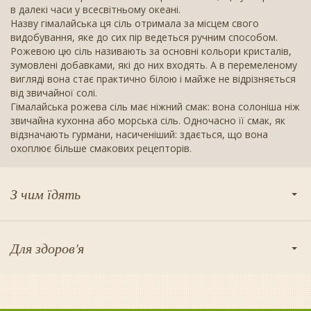
в далекі часи у всесвітньому океані.
Назву гімалайська ця сіль отримала за місцем свого
видобування, яке до сих пір ведеться ручним способом.
Рожевою цю сіль називають за основні кольори кристалів,
зумовлені добавками, які до них входять. А в перемеленому
вигляді вона стає практично білою і майже не відрізняється
від звичайної солі.
Гімалайська рожева сіль має ніжний смак: вона солоніша ніж
звичайна кухонна або морська сіль. Одночасно її смак, як
відзначають гурмани, насиченіший: здається, що вона
охоплює більше смакових рецепторів.
З чим їдять
Для здоров'я