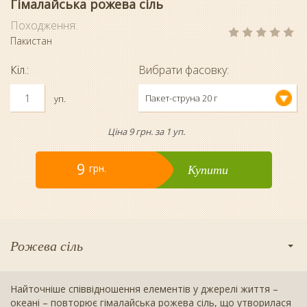
Гімалайська рожева сіль
Походження:
Пакистан
Кіл.:
Вибрати фасовку:
Пакет-струна 20 г
уп.
Ціна 9 грн. за 1 уп.
9
Купити
грн.
Рожева сіль
Найточніше співвідношення елементів у джерелі життя –
океані – повторює гімалайська рожева сіль, що утворилася