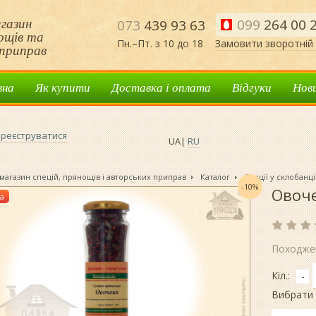
газин
099
264 00 
073
439 93 63
нощів та
Пн.–Пт. з 10 до 18
Замовити зворотній 
приправ
вна
Як купити
Доставка і оплата
Відгуки
Нов
реєструватися
UA
|
RU
магазин спецій, прянощів і авторських приправ
Каталог
Спеції у склобанці
-10%
Овоче
а
Походже
Кіл.:
-
Вибрати 