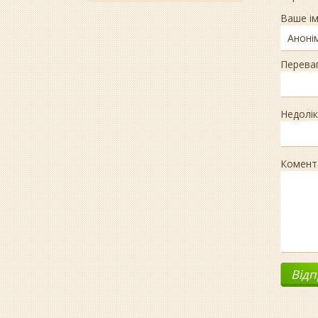
Ваше ім
Перева
Недолік
Комент