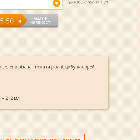
Ціна 85.50 грн. за 1 уп.
Немає в
5.50
грн.
наявності
 зелена різана, томати різані, цибуля-порей,
 – 212 мл.