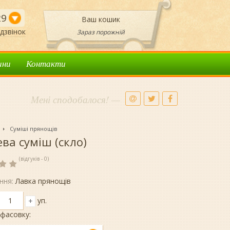
29
Ваш кошик
дзвінок
Зараз порожній
ини
Контакти
Мені сподобалося! —
Суміші прянощів
ва суміш (скло)
(відгуків - 0)
ння:
Лавка прянощів
уп.
+
фасовку: