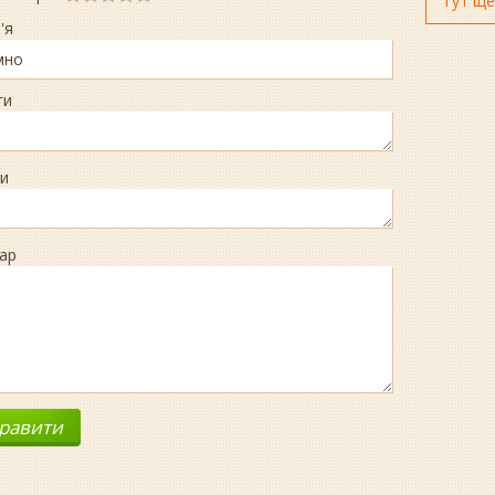
Тут ще
'я
ги
и
ар