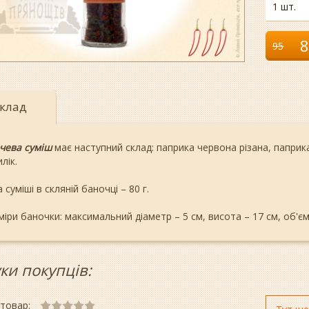
1 шт.
8
95
клад
чева суміш
має наступний склад: паприка червона різана, паприка
лік.
 суміші в скляній баночці – 80 г.
іри баночки: максимальний діаметр – 5 см, висота – 17 см, об'єм
уки покупців:
 товар: