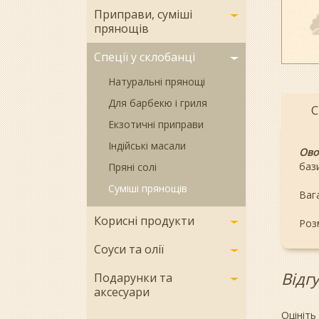
Приправи, суміші
прянощів
Спеції у склобанці
Натуральні прянощі
Для барбекю і гриля
С
Екзотичні приправи
Індійські масали
Ово
бази
Пряні солі
Суміші прянощів
Вага
Корисні продукти
Розм
Соуси та олії
Відг
Подарунки та
аксесуари
Оцініть