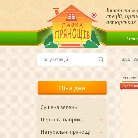
Інтернет ма
спецій, пря
авторських 
Голо
Вхід
За
Інтернет-
Суперцін
Ціна дня
Сушена зелень
Перці та паприка
Натуральні прянощі