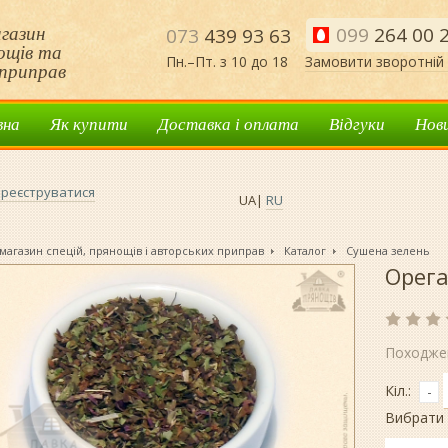
газин
099
264 00 
073
439 93 63
нощів та
Пн.–Пт. з 10 до 18
Замовити зворотній 
приправ
вна
Як купити
Доставка і оплата
Відгуки
Нов
реєструватися
UA
|
RU
магазин спецій, прянощів і авторських приправ
Каталог
Сушена зелень
Орега
Походже
Кіл.:
-
Вибрати 