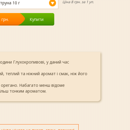
Ціна 8 грн. за 1 уп.
труна 10 г
8
грн.
Купити
одини Глухокропивові, у даний час
й, теплий та ніжний аромат і смак, ніж його
ь орегано. Набагато менш відоме
більш тонким ароматом.