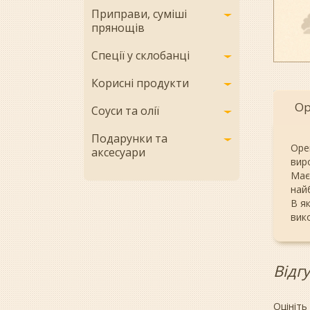
Приправи, суміші
прянощів
Спеції у склобанці
Корисні продукти
Ор
Соуси та олії
Подарунки та
Оре
аксесуари
виро
Має 
най
В я
вик
Відг
Оцініть