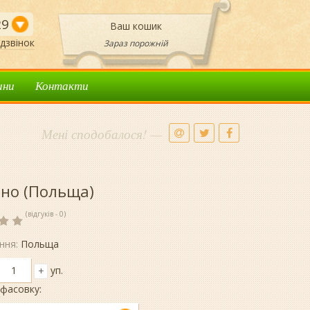
29
Ваш кошик
дзвінок
Зараз порожній
ини
Контакти
Мені сподобалося! —
но (Польща)
(відгуків - 0)
ння:
Польща
уп.
+
фасовку: