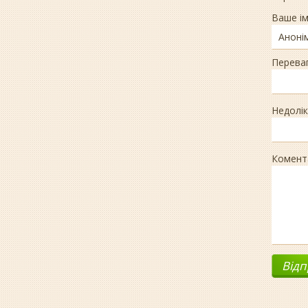
Ваше ім
Перева
Недолік
Комент