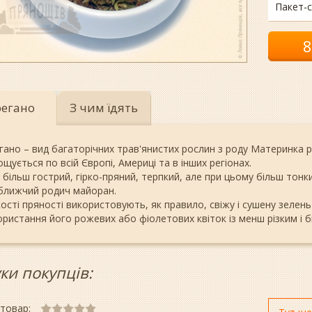
Пакет-с
егано
З чим їдять
гано – вид багаторічних трав'янистих рослин з роду Материнка р
щується по всій Європі, Америці та в інших регіонах.
більш гострий, гірко-пряний, терпкий, але при цьому більш тонки
ближчий родич майоран.
кості пряності використовують, як правило, свіжу і сушену зелен
ористання його рожевих або фіолетових квіток із менш різким і 
уки покупців:
 товар: