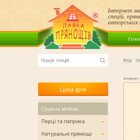
Інтернет ма
спецій, пря
авторських 
Голо
Вхід
За
Інтернет-
Ціна дня
Сушена зелень
Перці та паприка
Натуральні прянощі