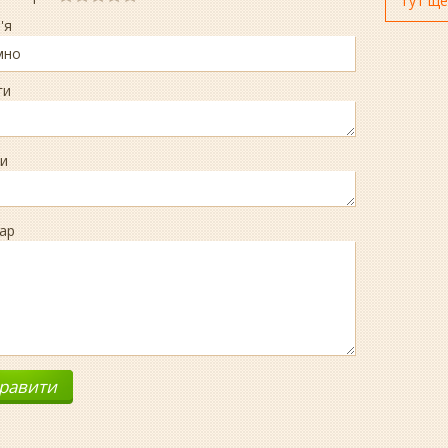
Тут ще
'я
ги
и
ар