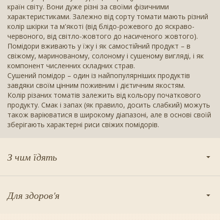
країн світу. Вони дуже різні за своїми фізичними
характеристиками. Залежно від сорту томати мають різний
колір шкірки та м'якоті (від блідо-рожевого до яскраво-
червоного, від світло-жовтого до насиченого жовтого).
Помідори вживають у їжу і як самостійний продукт – в
свіжому, маринованому, солоному і сушеному вигляді, і як
компонент численних складних страв.
Сушений помідор – один із найпопулярніших продуктів
завдяки своїм цінним поживним і дієтичним якостям.
Колір різаних томатів залежить від кольору початкового
продукту. Смак і запах (як правило, досить слабкий) можуть
також варіюватися в широкому діапазоні, але в основі своїй
зберігають характерні риси свіжих помідорів.
З чим їдять
Для здоров'я