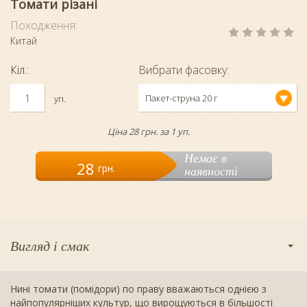
Томати різані
Походження:
Китай
Кіл.:
Вибрати фасовку:
Пакет-струна 20 г
уп.
Ціна 28 грн. за 1 уп.
Немає в
28
грн.
наявності
Вигляд і смак
Нині томати (помідори) по праву вважаються однією з
найпопулярніших культур, що вирощуються в більшості