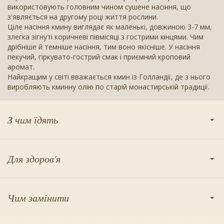
використовують головним чином сушене насіння, що
з'являється на другому році життя рослини.
Ціле насіння кмину виглядає як маленькі, довжиною 3-7 мм,
злегка зігнуті коричневі півмісяці з гострими кінцями. Чим
дрібніше й темніше насіння, тим воно якісніше. У насіння
пекучий, гіркувато-гострий смак і приємний кроповий
аромат.
Найкращим у світі вважається кмин із Голландії, де з нього
виробляють кминну олію по старій монастирській традиції.
З чим їдять
Для здоров'я
Чим замінити