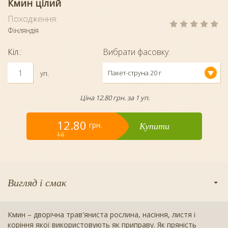
Кмин цілий
Походження:
Фінляндія
Кіл.:
Вибрати фасовку:
Пакет-струна 20 г
уп.
Ціна 12.80 грн. за 1 уп.
12.80
Купити
грн.
16
Вигляд і смак
Кмин – дворічна трав'яниста рослина, насіння, листя і
коріння якої використовують як приправу. Як пряність