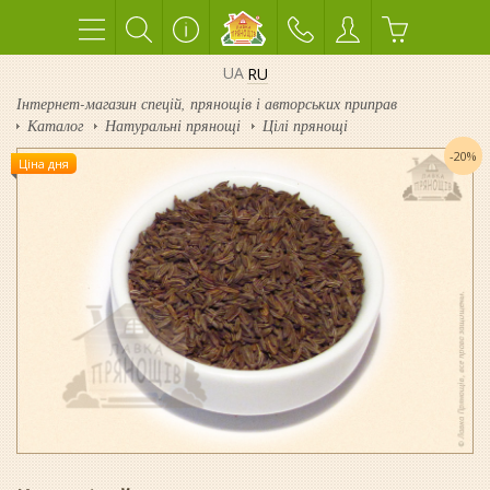
UA
RU
Інтернет-магазин спецій, прянощів і авторських приправ
Каталог
Натуральні прянощі
Цілі прянощі
-20%
Ціна дня