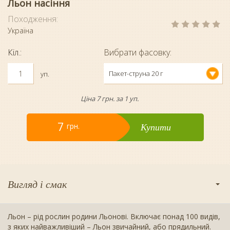
Льон насіння
Походження:
Україна
Кіл.:
Вибрати фасовку:
Пакет-струна 20 г
уп.
Ціна 7 грн. за 1 уп.
7
Купити
грн.
Вигляд і смак
Льон – рід рослин родини Льонові. Включає понад 100 видів,
з яких найважливіший – Льон звичайний, або прядильний.